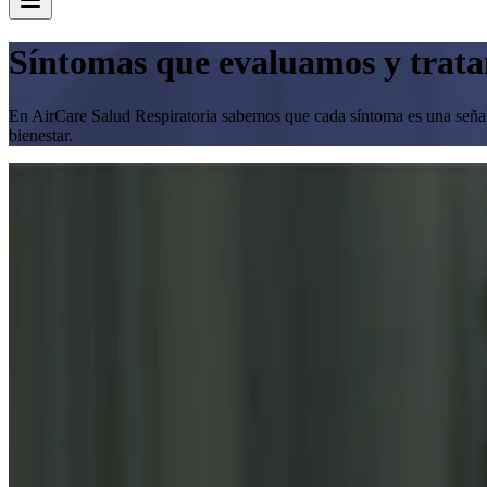
Síntomas que evaluamos y trat
En AirCare Salud Respiratoria sabemos que cada síntoma es una señal i
bienestar.