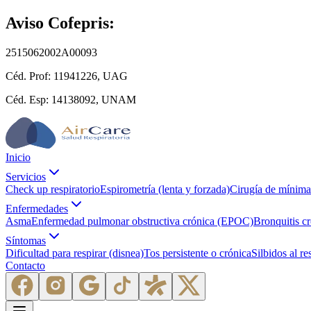
Aviso Cofepris:
2515062002A00093
Céd. Prof:
11941226, UAG
Céd. Esp:
14138092, UNAM
Inicio
Servicios
Check up respiratorio
Espirometría (lenta y forzada)
Cirugía de mínima 
Enfermedades
Asma
Enfermedad pulmonar obstructiva crónica (EPOC)
Bronquitis c
Síntomas
Dificultad para respirar (disnea)
Tos persistente o crónica
Silbidos al re
Contacto