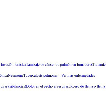
invasión torácica
Tamizaje de cáncer de pulmón en fumadores
Tratamie
rónica
Neumonía
Tuberculosis pulmonar
→
Ver más enfermedades
spirar (sibilancias)
Dolor en el pecho al respirar
Exceso de flema o flema