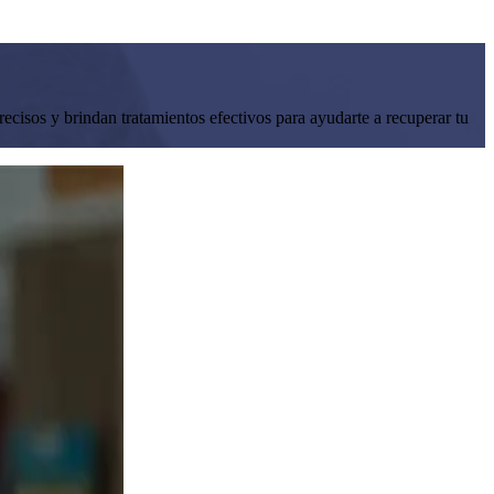
ecisos y brindan tratamientos efectivos para ayudarte a recuperar tu