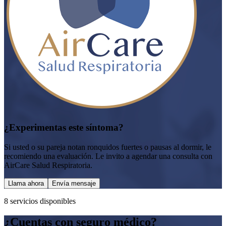
¿Experimentas este síntoma?
Si usted o su pareja notan ronquidos fuertes o pausas al dormir, le
recomiendo una evaluación. Le invito a agendar una consulta con
AirCare Salud Respiratoria.
Llama ahora
Envía mensaje
8
servicio
s
disponible
s
¿Cuentas con seguro médico?