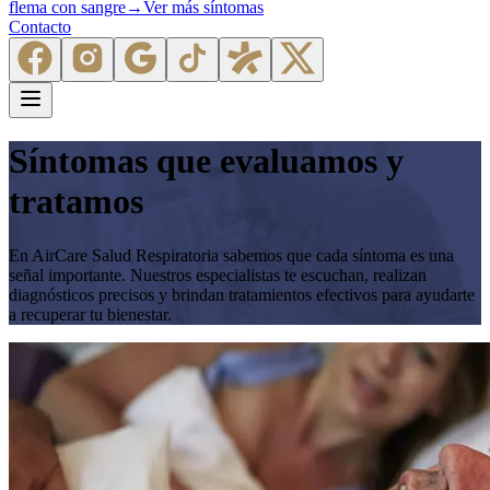
flema con sangre
→
Ver más síntomas
Contacto
Síntomas que evaluamos y
tratamos
En AirCare Salud Respiratoria sabemos que cada síntoma es una
señal importante. Nuestros especialistas te escuchan, realizan
diagnósticos precisos y brindan tratamientos efectivos para ayudarte
a recuperar tu bienestar.