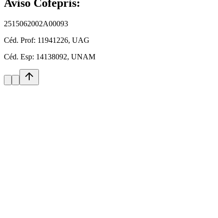
Aviso Cofepris:
2515062002A00093
Céd. Prof:
11941226, UAG
Céd. Esp:
14138092, UNAM