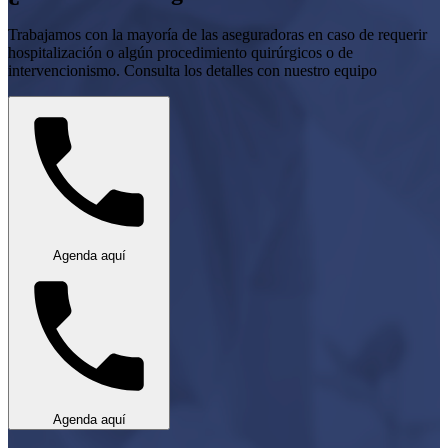
Trabajamos con la mayoría de las aseguradoras en caso de requerir
hospitalización o algún procedimiento quirúrgicos o de
intervencionismo. Consulta los detalles con nuestro equipo
Agenda aquí
Agenda aquí