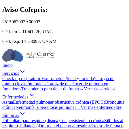
Aviso Cofepris:
2515062002A00093
Céd. Prof:
11941226, UAG
Céd. Esp:
14138092, UNAM
Inicio
Servicios
Check up respiratorio
Espirometría (lenta y forzada)
Cirugía de
mínima invasión torácica
Tamizaje de cáncer de pulmón en
fumadores
Tratamiento para dejar de fumar
→
Ver más servicios
Enfermedades
Asma
Enfermedad pulmonar obstructiva crónica (EPOC)
Bronquitis
crónica
Neumonía
Tuberculosis pulmonar
→
Ver más enfermedades
Síntomas
Dificultad para respirar (disnea)
Tos persistente o crónica
Silbidos al
respirar (sibilancias)
Dolor en el pecho al respirar
Exceso de flema o