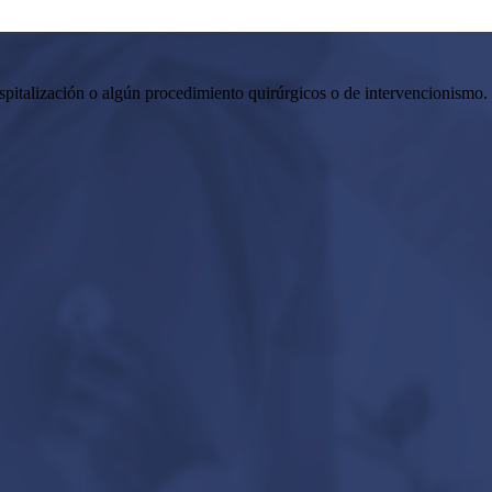
pitalización o algún procedimiento quirúrgicos o de intervencionismo. 