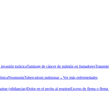
invasión torácica
Tamizaje de cáncer de pulmón en fumadores
Tratamie
rónica
Neumonía
Tuberculosis pulmonar
→
Ver más enfermedades
spirar (sibilancias)
Dolor en el pecho al respirar
Exceso de flema o flema