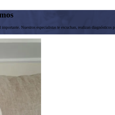
amos
mportante. Nuestros especialistas te escuchan, realizan diagnósticos pr