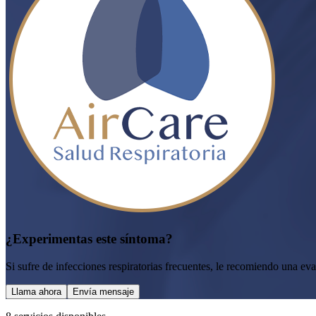
¿Experimentas este síntoma?
Si sufre de infecciones respiratorias frecuentes, le recomiendo una e
Llama ahora
Envía mensaje