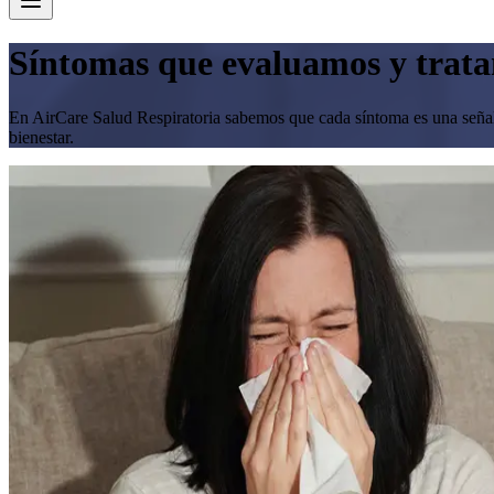
Síntomas que evaluamos y trat
En AirCare Salud Respiratoria sabemos que cada síntoma es una señal i
bienestar.