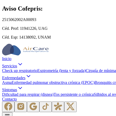
Aviso Cofepris:
2515062002A00093
Céd. Prof:
11941226, UAG
Céd. Esp:
14138092, UNAM
Inicio
Servicios
Check up respiratorio
Espirometría (lenta y forzada)
Cirugía de mínima 
Enfermedades
Asma
Enfermedad pulmonar obstructiva crónica (EPOC)
Bronquitis c
Síntomas
Dificultad para respirar (disnea)
Tos persistente o crónica
Silbidos al re
Contacto