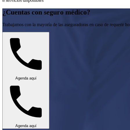
8
servicio
s
disponible
s
¿Cuentas con seguro médico?
Trabajamos con la mayoría de las aseguradoras en caso de requerir hos
Agenda aquí
Agenda aquí