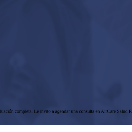
valuación completa. Le invito a agendar una consulta en AirCare Salud Re