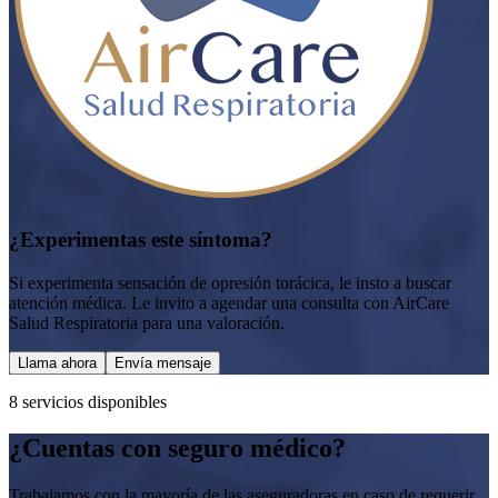
¿Experimentas este síntoma?
Si experimenta sensación de opresión torácica, le insto a buscar
atención médica. Le invito a agendar una consulta con AirCare
Salud Respiratoria para una valoración.
Llama ahora
Envía mensaje
8
servicio
s
disponible
s
¿Cuentas con seguro médico?
Trabajamos con la mayoría de las aseguradoras en caso de requerir