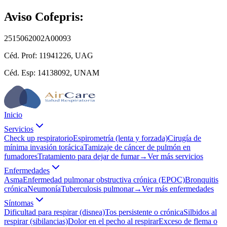
Aviso Cofepris:
2515062002A00093
Céd. Prof:
11941226, UAG
Céd. Esp:
14138092, UNAM
Inicio
Servicios
Check up respiratorio
Espirometría (lenta y forzada)
Cirugía de
mínima invasión torácica
Tamizaje de cáncer de pulmón en
fumadores
Tratamiento para dejar de fumar
→
Ver más servicios
Enfermedades
Asma
Enfermedad pulmonar obstructiva crónica (EPOC)
Bronquitis
crónica
Neumonía
Tuberculosis pulmonar
→
Ver más enfermedades
Síntomas
Dificultad para respirar (disnea)
Tos persistente o crónica
Silbidos al
respirar (sibilancias)
Dolor en el pecho al respirar
Exceso de flema o