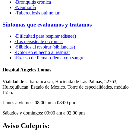
›
Bronquitis crónica
›
Neumonía
›
Tuberculosis pulmonar
Síntomas que evaluamos y tratamos
›
Dificultad para respirar (disnea)
›
Tos persistente o crónica
›
Silbidos al respirar (sibilancias)
›
Dolor en el pecho al respirar
›
Exceso de flema o flema con sangre
Hospital Angeles Lomas
Vialidad de la barranca s/n, Hacienda de Las Palmas, 52763,
Huixquilucan, Estado de México. Torre de especialidades, módulo
1555.
Lunes a viernes
:
08:00 am a 08:00 pm
Sábados y domingos
:
09:00 am a 02:00 pm
Aviso Cofepris: