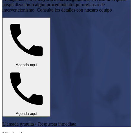
hospitalización o algún procedimiento quirúrgicos o de
intervencionismo. Consulta los detalles con nuestro equipo
Agenda aquí
Agenda aquí
Llamada gratuita • Respuesta inmediata