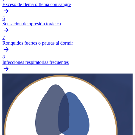
Exceso de flema o flema con sangre
6
Sensación de opresión torácica
7
Ronquidos fuertes o pausas al dormir
8
Infecciones respiratorias frecuentes