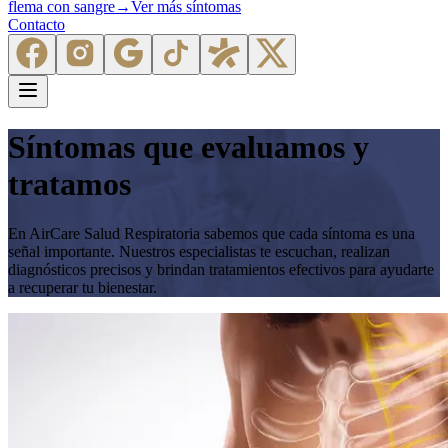
flema con sangre
→
Ver más síntomas
Contacto
Síntomas que evaluamos y
tratamos
En AirCare Salud Respiratoria sabemos que cada síntoma es una
señal importante. Nuestros especialistas te escuchan, realizan
diagnósticos precisos y brindan tratamientos efectivos para ayudarte
a recuperar tu bienestar.