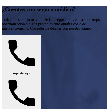
¿Cuentas con seguro médico?
Trabajamos con la mayoría de las aseguradoras en caso de requerir
hospitalización o algún procedimiento quirúrgicos o de
intervencionismo. Consulta los detalles con nuestro equipo
Agenda aquí