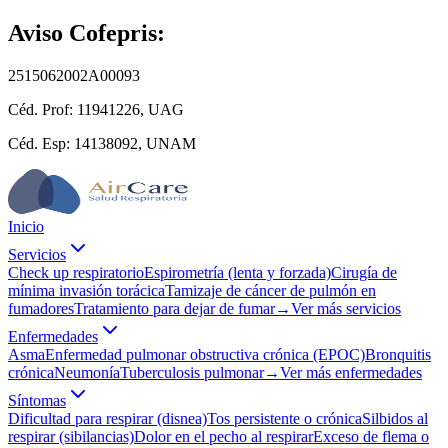
Aviso Cofepris:
2515062002A00093
Céd. Prof:
11941226, UAG
Céd. Esp:
14138092, UNAM
Inicio
Servicios
Check up respiratorio
Espirometría (lenta y forzada)
Cirugía de
mínima invasión torácica
Tamizaje de cáncer de pulmón en
fumadores
Tratamiento para dejar de fumar
→
Ver más servicios
Enfermedades
Asma
Enfermedad pulmonar obstructiva crónica (EPOC)
Bronquitis
crónica
Neumonía
Tuberculosis pulmonar
→
Ver más enfermedades
Síntomas
Dificultad para respirar (disnea)
Tos persistente o crónica
Silbidos al
respirar (sibilancias)
Dolor en el pecho al respirar
Exceso de flema o