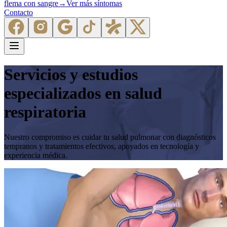
flema con sangre
→
Ver más síntomas
Contacto
Servicios y estudios
especializados en salud
respiratoria
Nuestro compromiso es cuidar tu salud pulmonar con diagnósticos
tempranos y tratamientos efectivos, apoyados en tecnología y
experiencia médica.