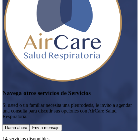
Navega otros servicios de Servicios
Si usted o un familiar necesita una pleurodesis, le invito a agendar
una consulta para discutir sus opciones con AirCare Salud
Respiratoria.
Llama ahora
Envía mensaje
14
servicio
s
disponible
s