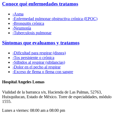
Conoce qué enfermedades tratamos
›
Asma
›
Enfermedad pulmonar obstructiva crónica (EPOC)
›
Bronquitis crónica
›
Neumonía
›
Tuberculosis pulmonar
Síntomas que evaluamos y tratamos
›
Dificultad para respirar (disnea)
›
Tos persistente o crónica
›
Silbidos al respirar (sibilancias)
›
Dolor en el pecho al respirar
›
Exceso de flema o flema con sangre
Hospital Angeles Lomas
Vialidad de la barranca s/n, Hacienda de Las Palmas, 52763,
Huixquilucan, Estado de México. Torre de especialidades, módulo
1555.
Lunes a viernes
:
08:00 am a 08:00 pm